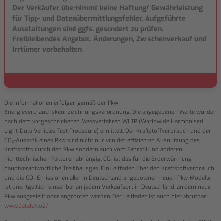
Der Verkäufer übernimmt keine Haftung/ Gewährleistung
für Tipp- und Datenübermittlungsfehler. Aufgeführte
Ausstattungen sind ggfs. gesondert zu prüfen.
Freibleibendes Angebot. Änderungen, Zwischenverkauf und
Irrtümer vorbehalten
Die Informationen erfolgen gemäß der Pkw-
Energieverbrauchskennzeichnungsverordnung. Die angegebenen Werte wurden
nach dem vorgeschriebenen Messverfahren WLTP (Worldwide Harmonised
Light-Duty Vehicles Test Procedure) ermittelt. Der Kraftstoffverbrauch und der
CO₂-Ausstoß eines Pkw sind nicht nur von der effizienten Ausnutzung des
Kraftstoffs durch den Pkw, sondern auch vom Fahrstil und anderen
nichttechnischen Faktoren abhängig. CO₂ ist das für die Erderwärmung
hauptverantwortliche Treibhausgas. Ein Leitfaden über den Kraftstoffverbrauch
und die CO₂-Emissionen aller in Deutschland angebotenen neuen Pkw-Modelle
ist unentgeltlich einsehbar an jedem Verkaufsort in Deutschland, an dem neue
Pkw ausgestellt oder angeboten werden. Der Leitfaden ist auch hier abrufbar:
www.dat.de/co2/