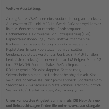
Weitere Ausstattung:
Airbag Fahrer-/Beifahrerseite, Audiobedienung am Lenkrad,
Audiosystem CD 1 inkl. MP3-Laufwerk, Außenspiegel konvex,
links, Außentemperaturanzeige, Bordcomputer,
Dachantenne, elektronische Schlupfregulierung (ESR),
Gepäckraumabdeckung / Rollo, Isofix-Aufnahmen für
Kindersitz, Karosserie: 5-türig, Kopf-Airbag-System,
Kopfstützen hinten, Kopfstützen vorn verstellbar,
Lendenwirbelstütze verstellbar, Lenkrad mit Multifunktion,
Lenksäule (Lenkrad) höhenverstellbar, LM-Felgen, Motor 1,2
Ltr. - 77 kW TSI, Raucher-Paket, Reifen-Reparaturset,
Rücksitz geteilt, Rücksitz klappbar, Seitenairbag,
Seitenscheiben hinten und Heckscheibe abgedunkelt, Sitz
vorn links höhenverstellbar, Sport-Fahrwerk, Sportsitze vorn,
Steckdose (12V-Anschluß) in Mittelkonsole, Traction-Control-
System (TCS), USB-Anschluss, Verglasung getönt
Unser komplettes Angebot von mehr als 100 Neu-, Jahres-
und Gebrauchtwagen finden Sie unter: www.auto-stang.de