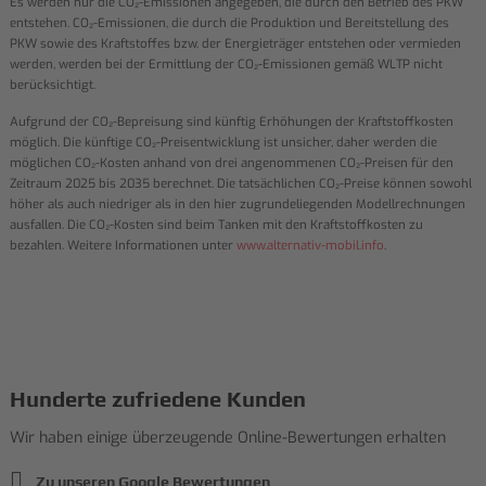
Es werden nur die CO₂-Emissionen angegeben, die durch den Betrieb des PKW
entstehen. CO₂-Emissionen, die durch die Produktion und Bereitstellung des
PKW sowie des Kraftstoffes bzw. der Energieträger entstehen oder vermieden
werden, werden bei der Ermittlung der CO₂-Emissionen gemäß WLTP nicht
berücksichtigt.
Aufgrund der CO₂-Bepreisung sind künftig Erhöhungen der Kraftstoffkosten
möglich. Die künftige CO₂-Preisentwicklung ist unsicher, daher werden die
möglichen CO₂-Kosten anhand von drei angenommenen CO₂-Preisen für den
Zeitraum 2025 bis 2035 berechnet. Die tatsächlichen CO₂-Preise können sowohl
höher als auch niedriger als in den hier zugrundeliegenden Modellrechnungen
ausfallen. Die CO₂-Kosten sind beim Tanken mit den Kraftstoffkosten zu
bezahlen. Weitere Informationen unter
www.alternativ-mobil.info
.
Hunderte zufriedene Kunden
Wir haben einige überzeugende Online-Bewertungen erhalten
Zu unseren Google Bewertungen