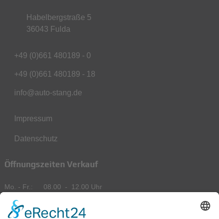
Habelbergstraße 5
36043 Fulda
+49 (0)661 480189 - 0
+49 (0)661 480189 - 18
info@auto-stang.de
Impressum
Datenschutz
Öffnungszeiten Verkauf
Mo. - Fr.
08.00
-
12.00 Uhr
13.00
-
18.00 Uhr
Sa.
09.00
-
14.00 Uhr