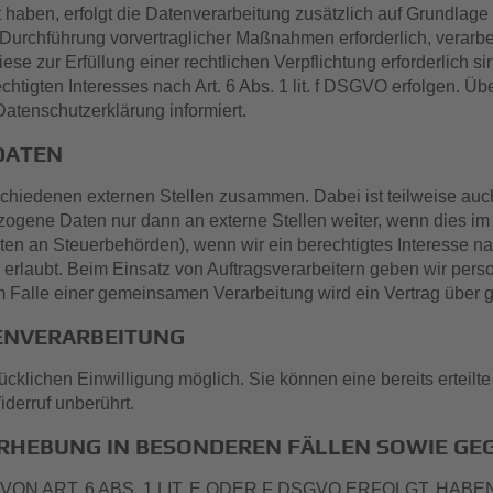
igt haben, erfolgt die Datenverarbeitung zusätzlich auf Grundlag
 Durchführung vorvertraglicher Maßnahmen erforderlich, verarbeit
e zur Erfüllung einer rechtlichen Verpflichtung erforderlich si
tigten Interesses nach Art. 6 Abs. 1 lit. f DSGVO erfolgen. Übe
atenschutzerklärung informiert.
DATEN
erschiedenen externen Stellen zusammen. Dabei ist teilweise a
zogene Daten nur dann an externe Stellen weiter, wenn dies im R
Daten an Steuerbehörden), wenn wir ein berechtigtes Interesse n
erlaubt. Beim Einsatz von Auftragsverarbeitern geben wir pe
. Im Falle einer gemeinsamen Verarbeitung wird ein Vertrag übe
TENVERARBEITUNG
cklichen Einwilligung möglich. Sie können eine bereits erteilte
iderruf unberührt.
HEBUNG IN BESONDEREN FÄLLEN SOWIE GEG
 ART. 6 ABS. 1 LIT. E ODER F DSGVO ERFOLGT, HABEN