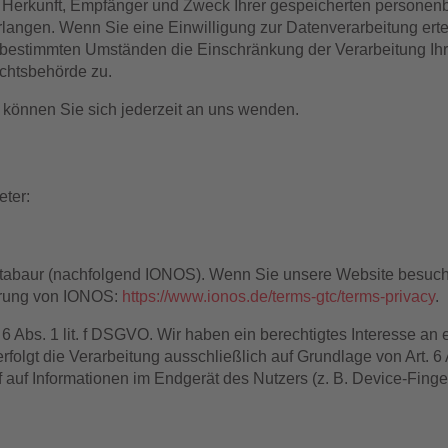
ber Herkunft, Empfänger und Zweck Ihrer gespeicherten person
langen. Wenn Sie eine Einwilligung zur Datenverarbeitung erteil
r bestimmten Umständen die Einschränkung der Verarbeitung I
ichtsbehörde zu.
können Sie sich jederzeit an uns wenden.
eter:
ntabaur (nachfolgend IONOS). Wenn Sie unsere Website besuche
ärung von IONOS:
https://www.ionos.de/terms-gtc/terms-privacy
.
 Abs. 1 lit. f DSGVO. Wir haben ein berechtigtes Interesse an 
rfolgt die Verarbeitung ausschließlich auf Grundlage von Art. 
f auf Informationen im Endgerät des Nutzers (z. B. Device-Fing