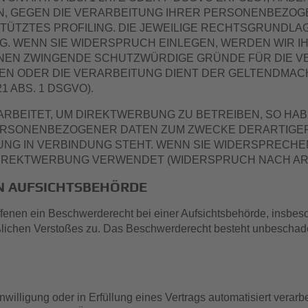
N, GEGEN DIE VERARBEITUNG IHRER PERSONENBEZOG
STÜTZTES PROFILING. DIE JEWEILIGE RECHTSGRUNDLA
G. WENN SIE WIDERSPRUCH EINLEGEN, WERDEN WIR
ÖNNEN ZWINGENDE SCHUTZWÜRDIGE GRÜNDE FÜR DIE V
GEN ODER DIE VERARBEITUNG DIENT DER GELTENDMA
 ABS. 1 DSGVO).
EITET, UM DIREKTWERBUNG ZU BETREIBEN, SO HABE
ERSONENBEZOGENER DATEN ZUM ZWECKE DERARTIGER 
BUNG IN VERBINDUNG STEHT. WENN SIE WIDERSPREC
REKTWERBUNG VERWENDET (WIDERSPRUCH NACH ART. 
N AUFSICHTS­BEHÖRDE
fenen ein Beschwerderecht bei einer Aufsichtsbehörde, insbeso
ßlichen Verstoßes zu. Das Beschwerderecht besteht unbeschadet
willigung oder in Erfüllung eines Vertrags automatisiert verarb