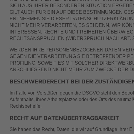
SICH AUS IHRER BESONDEREN SITUATION ERGEBE
GILT AUCH FÜR EIN AUF DIESE BESTIMMUNGEN GE
ENTNEHMEN SIE DIESER DATENSCHUTZERKLÄRUN
NICHT MEHR VERARBEITEN, ES SEI DENN, WIR K
INTERESSEN, RECHTE UND FREIHEITEN ÜBERWIE
RECHTSANSPRÜCHEN (WIDERSPRUCH NACH ART. 21
WERDEN IHRE PERSONENBEZOGENEN DATEN VERARB
GEGEN DIE VERARBEITUNG SIE BETREFFENDER P
PROFILING, SOWEIT ES MIT SOLCHER DIREKTWER
ANSCHLIESSEND NICHT MEHR ZUM ZWECKE DER DI
BESCHWERDE­RECHT BEI DER ZUSTÄNDIGE
Im Falle von Verstößen gegen die DSGVO steht den Betrof
Aufenthalts, ihres Arbeitsplatzes oder des Orts des mutma
Rechtsbehelfe.
RECHT AUF DATEN­ÜBERTRAG­BARKEIT
Sie haben das Recht, Daten, die wir auf Grundlage Ihrer Ein