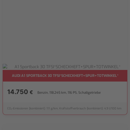
AUDI A1 SPORTBACK 30 TFSI*SCHECKHEFT+SPUR+TOTWINKEL*
14.750
€
Benzin, 118.245 km, 116 PS, Schaltgetriebe
CO₂-Emissionen (kombiniert): 111 g/km, Kraftstoffverbrauch (kombiniert): 4,9 l/100 km