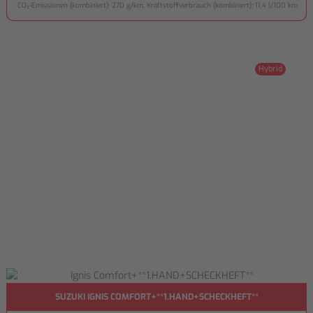
CO₂-Emissionen (kombiniert): 270 g/km, Kraftstoffverbrauch (kombiniert): 11,4 l/100 km
Hybrid
SUZUKI IGNIS COMFORT+**1.HAND+SCHECKHEFT**