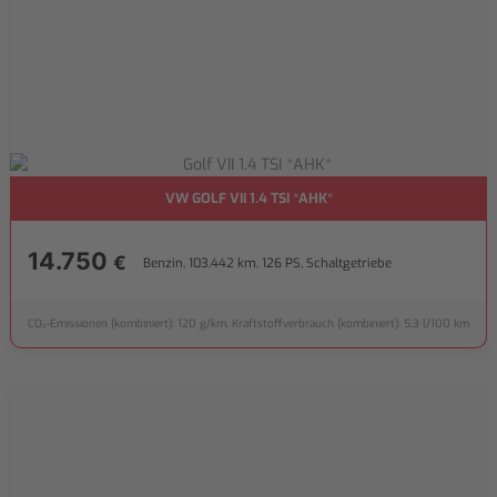
VW GOLF VII 1.4 TSI *AHK*
14.750
€
Benzin, 103.442 km, 126 PS, Schaltgetriebe
CO₂-Emissionen (kombiniert): 120 g/km, Kraftstoffverbrauch (kombiniert): 5,3 l/100 km