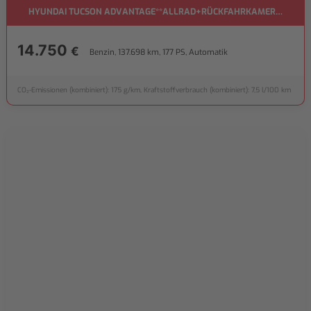
HYUNDAI TUCSON ADVANTAGE**ALLRAD+RÜCKFAHRKAMERA**
14.750
€
Benzin, 137.698 km, 177 PS, Automatik
CO₂-Emissionen (kombiniert): 175 g/km, Kraftstoffverbrauch (kombiniert): 7,5 l/100 km