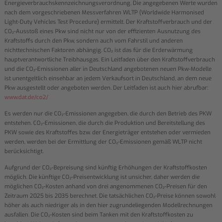
Energieverbrauchskennzeichnungsverordnung. Die angegebenen Werte wurden
nach dem vorgeschriebenen Messverfahren WLTP (Worldwide Harmonised
Light-Duty Vehicles Test Procedure) ermittelt. Der Kraftstoffverbrauch und der
CO₂-Ausstoß eines Pkw sind nicht nur von der effizienten Ausnutzung des
Kraftstoffs durch den Pkw, sondern auch vom Fahrstil und anderen
nichttechnischen Faktoren abhängig. CO₂ ist das für die Erderwärmung
hauptverantwortliche Treibhausgas. Ein Leitfaden über den Kraftstoffverbrauch
und die CO₂-Emissionen aller in Deutschland angebotenen neuen Pkw-Modelle
ist unentgeltlich einsehbar an jedem Verkaufsort in Deutschland, an dem neue
Pkw ausgestellt oder angeboten werden. Der Leitfaden ist auch hier abrufbar:
www.dat.de/co2/
Es werden nur die CO₂-Emissionen angegeben, die durch den Betrieb des PKW
entstehen. CO₂-Emissionen, die durch die Produktion und Bereitstellung des
PKW sowie des Kraftstoffes bzw. der Energieträger entstehen oder vermieden
werden, werden bei der Ermittlung der CO₂-Emissionen gemäß WLTP nicht
berücksichtigt.
Aufgrund der CO₂-Bepreisung sind künftig Erhöhungen der Kraftstoffkosten
möglich. Die künftige CO₂-Preisentwicklung ist unsicher, daher werden die
möglichen CO₂-Kosten anhand von drei angenommenen CO₂-Preisen für den
Zeitraum 2025 bis 2035 berechnet. Die tatsächlichen CO₂-Preise können sowohl
höher als auch niedriger als in den hier zugrundeliegenden Modellrechnungen
ausfallen. Die CO₂-Kosten sind beim Tanken mit den Kraftstoffkosten zu