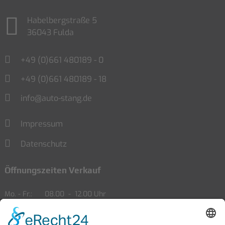
Habelbergstraße 5
36043 Fulda
+49 (0)661 480189 - 0
+49 (0)661 480189 - 18
info@auto-stang.de
Impressum
Datenschutz
Öffnungszeiten Verkauf
Mo. - Fr.
08.00
-
12.00 Uhr
13.00
-
18.00 Uhr
Sa.
09.00
-
14.00 Uhr