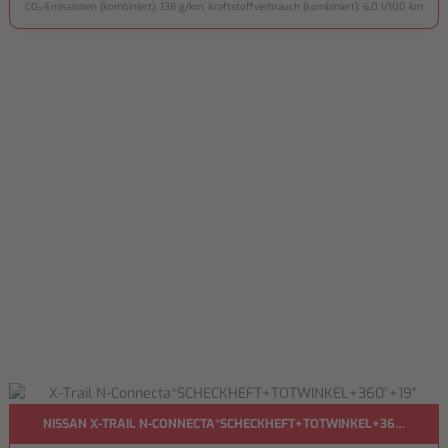
CO₂-Emissionen (kombiniert): 138 g/km, Kraftstoffverbrauch (kombiniert): 6,0 l/100 km
NISSAN X-TRAIL N-CONNECTA*SCHECKHEFT+TOTWINKEL+360°+19"