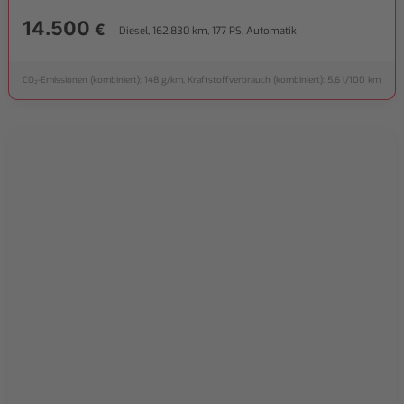
14.500
€
Diesel, 162.830 km, 177 PS, Automatik
CO₂-Emissionen (kombiniert): 148 g/km, Kraftstoffverbrauch (kombiniert): 5,6 l/100 km