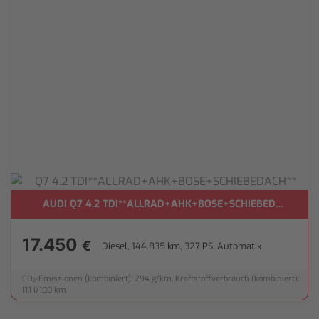
AUDI Q7 4.2 TDI**ALLRAD+AHK+BOSE+SCHIEBEDACH**
17.450
€
Diesel, 144.835 km, 327 PS, Automatik
CO₂-Emissionen (kombiniert): 294 g/km, Kraftstoffverbrauch (kombiniert):
11,1 l/100 km