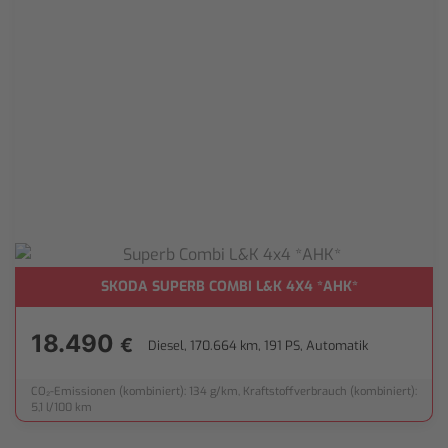
SKODA SUPERB COMBI L&K 4X4 *AHK*
MERA*
18.490
€
Diesel, 170.664 km, 191 PS, Automatik
CO₂-Emissionen (kombiniert): 134 g/km, Kraftstoffverbrauch (kombiniert):
5,1 l/100 km