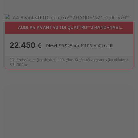
AUDI A4 AVANT 40 TDI QUATTRO**2.HAND+NAVI+PDC-V/
22.450
€
Diesel, 99.925 km, 191 PS, Automatik
CO₂-Emissionen (kombiniert): 140 g/km, Kraftstoffverbrauch (kombiniert):
5,3 l/100 km