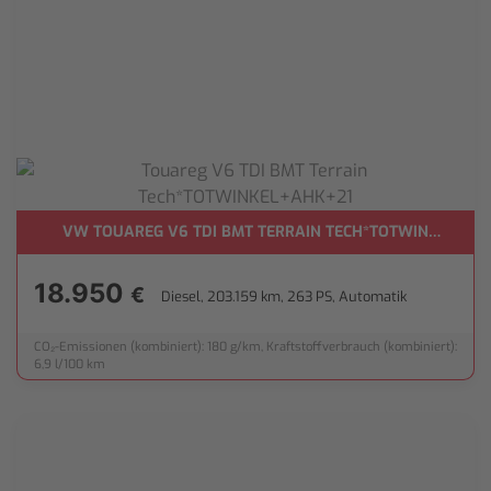
ER*
VW TOUAREG V6 TDI BMT TERRAIN TECH*TOTWINKEL+AH
18.950
€
Diesel, 203.159 km, 263 PS, Automatik
CO₂-Emissionen (kombiniert): 180 g/km, Kraftstoffverbrauch (kombiniert):
6,9 l/100 km