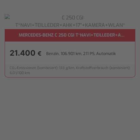
HALTE*
MERCEDES-BENZ C 250 CGI T*NAVI+TEILLEDER+AHK+17
21.400
€
Benzin, 106.901 km, 211 PS, Automatik
CO₂-Emissionen (kombiniert): 133 g/km, Kraftstoffverbrauch (kombiniert):
6,0 l/100 km