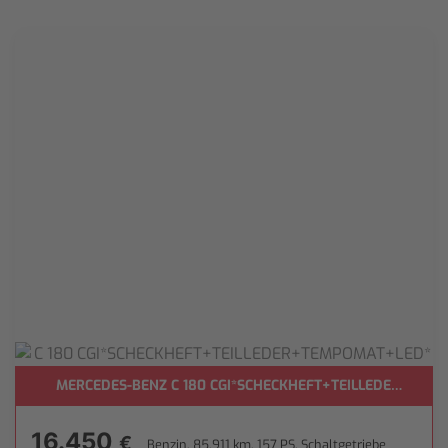
MERCEDES-BENZ C 180 CGI*SCHECKHEFT+TEILLEDER+TEM
16.450
€
Benzin, 85.911 km, 157 PS, Schaltgetriebe