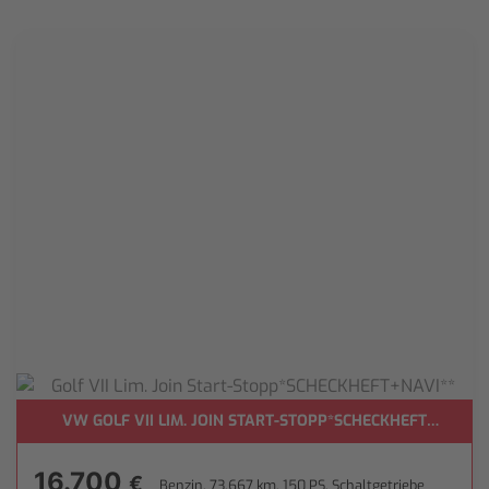
VW GOLF VII LIM. JOIN START-STOPP*SCHECKHEFT+NAVI**
KAMERA+NAVI**
16.700
€
Benzin, 73.667 km, 150 PS, Schaltgetriebe