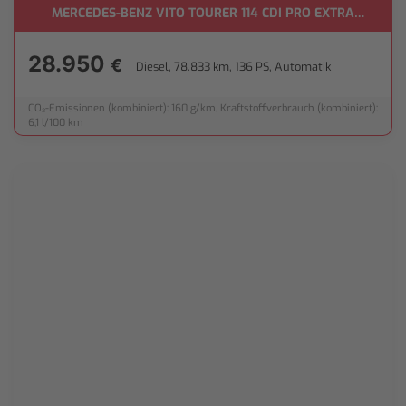
MERCEDES-BENZ VITO TOURER 114 CDI PRO EXTRALANG
28.950
€
Diesel, 78.833 km, 136 PS, Automatik
CO₂-Emissionen (kombiniert): 160 g/km, Kraftstoffverbrauch (kombiniert):
6,1 l/100 km