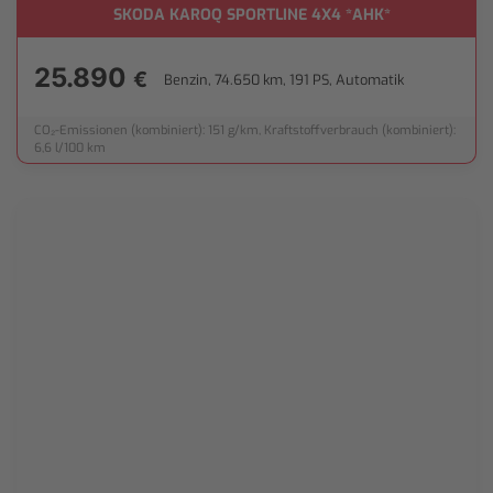
SKODA KAROQ SPORTLINE 4X4 *AHK*
25.890
€
Benzin, 74.650 km, 191 PS, Automatik
CO₂-Emissionen (kombiniert): 151 g/km, Kraftstoffverbrauch (kombiniert):
6,6 l/100 km