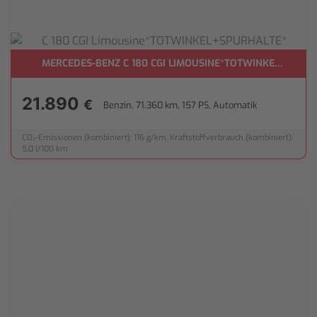
H**
MERCEDES-BENZ C 180 CGI LIMOUSINE*TOTWINKEL+SPUR
21.890
€
Benzin, 71.360 km, 157 PS, Automatik
CO₂-Emissionen (kombiniert): 116 g/km, Kraftstoffverbrauch (kombiniert):
5,0 l/100 km