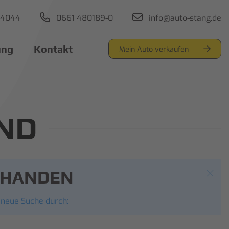
44044
0661 480189-0
info@auto-stang.de
ung
Kontakt
Mein Auto verkaufen
ND
ORHANDEN
 neue Suche durch: