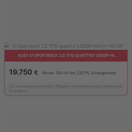
**
AUDI S1 SPORTBACK 2.0 TFSI QUATTRO*LEDER+NAVI+TIEF
19.750
€
Benzin, 106.491 km, 232 PS, Schaltgetriebe
CO₂-Emissionen (kombiniert): 168 g/km, Kraftstoffverbrauch (kombiniert):
7,2 l/100 km