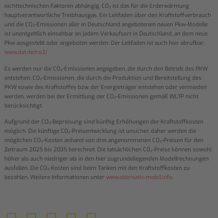
nichttechnischen Faktoren abhängig. CO₂ ist das für die Erderwärmung
hauptverantwortliche Treibhausgas. Ein Leitfaden über den Kraftstoffverbrauch
und die CO₂-Emissionen aller in Deutschland angebotenen neuen Pkw-Modelle
ist unentgeltlich einsehbar an jedem Verkaufsort in Deutschland, an dem neue
Pkw ausgestellt oder angeboten werden. Der Leitfaden ist auch hier abrufbar:
www.dat.de/co2/
Es werden nur die CO₂-Emissionen angegeben, die durch den Betrieb des PKW
entstehen. CO₂-Emissionen, die durch die Produktion und Bereitstellung des
PKW sowie des Kraftstoffes bzw. der Energieträger entstehen oder vermieden
werden, werden bei der Ermittlung der CO₂-Emissionen gemäß WLTP nicht
berücksichtigt.
Aufgrund der CO₂-Bepreisung sind künftig Erhöhungen der Kraftstoffkosten
möglich. Die künftige CO₂-Preisentwicklung ist unsicher, daher werden die
möglichen CO₂-Kosten anhand von drei angenommenen CO₂-Preisen für den
Zeitraum 2025 bis 2035 berechnet. Die tatsächlichen CO₂-Preise können sowohl
höher als auch niedriger als in den hier zugrundeliegenden Modellrechnungen
ausfallen. Die CO₂-Kosten sind beim Tanken mit den Kraftstoffkosten zu
bezahlen. Weitere Informationen unter
www.alternativ-mobil.info
.