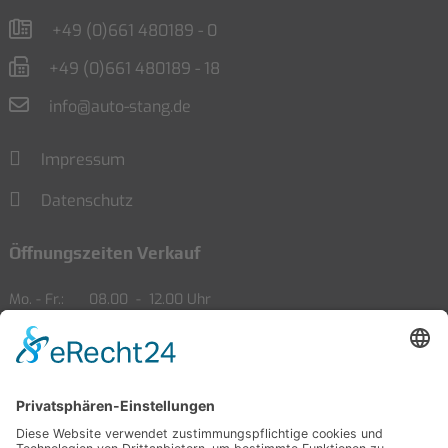
+49 (0)661 480189 - 0
+49 (0)661 480189 - 18
info@auto-stang.de
Impressum
Datenschutz
Öffnungszeiten Verkauf
Mo. - Fr.
08.00
-
12.00 Uhr
13.00
-
18.00 Uhr
Sa.
09.00
-
14.00 Uhr
Öffnungszeiten Service