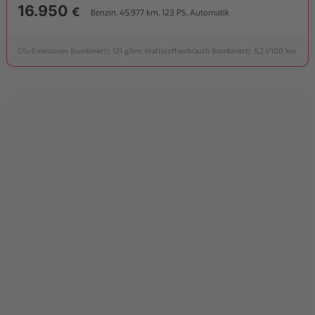
16.950
€
Benzin, 45.977 km, 123 PS, Automatik
CO₂-Emissionen (kombiniert): 121 g/km, Kraftstoffverbrauch (kombiniert): 5,2 l/100 km