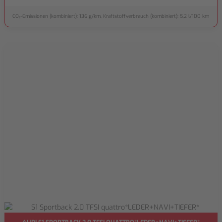
CO₂-Emissionen (kombiniert): 136 g/km, Kraftstoffverbrauch (kombiniert): 5,2 l/100 km