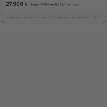
27.900
€
Benzin, 37.670 km, 150 PS, Automatik
CO₂-Emissionen (kombiniert): 131 g/km, Kraftstoffverbrauch (kombiniert): 5,7 l/100 km