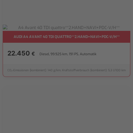
AUDI A4 AVANT 40 TDI QUATTRO**2.HAND+NAVI+PDC-V/H**
22.450
€
Diesel, 99.925 km, 191 PS, Automatik
CO₂-Emissionen (kombiniert): 140 g/km, Kraftstoffverbrauch (kombiniert): 5,3 l/100 km