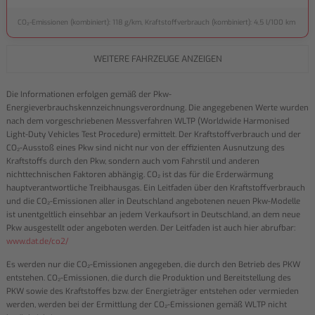
CO₂-Emissionen (kombiniert): 118 g/km, Kraftstoffverbrauch (kombiniert): 4,5 l/100 km
WEITERE FAHRZEUGE ANZEIGEN
Die Informationen erfolgen gemäß der Pkw-
Energieverbrauchskennzeichnungsverordnung. Die angegebenen Werte wurden
nach dem vorgeschriebenen Messverfahren WLTP (Worldwide Harmonised
Light-Duty Vehicles Test Procedure) ermittelt. Der Kraftstoffverbrauch und der
CO₂-Ausstoß eines Pkw sind nicht nur von der effizienten Ausnutzung des
Kraftstoffs durch den Pkw, sondern auch vom Fahrstil und anderen
nichttechnischen Faktoren abhängig. CO₂ ist das für die Erderwärmung
hauptverantwortliche Treibhausgas. Ein Leitfaden über den Kraftstoffverbrauch
und die CO₂-Emissionen aller in Deutschland angebotenen neuen Pkw-Modelle
ist unentgeltlich einsehbar an jedem Verkaufsort in Deutschland, an dem neue
Pkw ausgestellt oder angeboten werden. Der Leitfaden ist auch hier abrufbar:
www.dat.de/co2/
Es werden nur die CO₂-Emissionen angegeben, die durch den Betrieb des PKW
entstehen. CO₂-Emissionen, die durch die Produktion und Bereitstellung des
PKW sowie des Kraftstoffes bzw. der Energieträger entstehen oder vermieden
werden, werden bei der Ermittlung der CO₂-Emissionen gemäß WLTP nicht