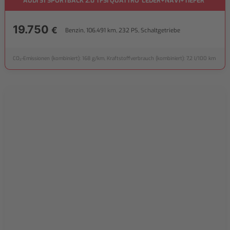
AUDI S1 SPORTBACK 2.0 TFSI QUATTRO*LEDER+NAVI+TIEFER*
19.750
€
Benzin, 106.491 km, 232 PS, Schaltgetriebe
CO₂-Emissionen (kombiniert): 168 g/km, Kraftstoffverbrauch (kombiniert): 7,2 l/100 km