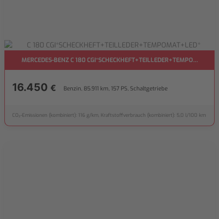
MERCEDES-BENZ C 180 CGI*SCHECKHEFT+TEILLEDER+TEMPOMAT+LE
16.450
€
Benzin, 85.911 km, 157 PS, Schaltgetriebe
CO₂-Emissionen (kombiniert): 116 g/km, Kraftstoffverbrauch (kombiniert): 5,0 l/100 km