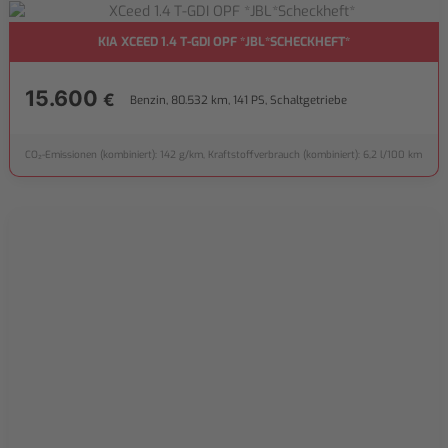
KIA XCEED 1.4 T-GDI OPF *JBL*SCHECKHEFT*
15.600
€
Benzin, 80.532 km, 141 PS, Schaltgetriebe
CO₂-Emissionen (kombiniert): 142 g/km, Kraftstoffverbrauch (kombiniert): 6,2 l/100 km