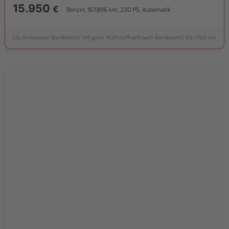
15.950
€
Benzin, 167.896 km, 230 PS, Automatik
CO₂-Emissionen (kombiniert): 149 g/km, Kraftstoffverbrauch (kombiniert): 6,6 l/100 km