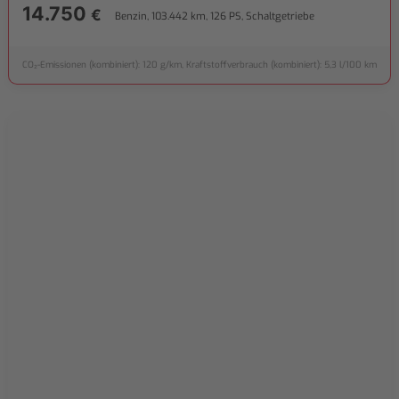
14.750
€
Benzin, 103.442 km, 126 PS, Schaltgetriebe
CO₂-Emissionen (kombiniert): 120 g/km, Kraftstoffverbrauch (kombiniert): 5,3 l/100 km