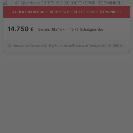
AUDI A1 SPORTBACK 30 TFSI*SCHECKHEFT+SPUR+TOTWINKEL*
14.750
€
Benzin, 118.245 km, 116 PS, Schaltgetriebe
CO₂-Emissionen (kombiniert): 111 g/km, Kraftstoffverbrauch (kombiniert): 4,9 l/100 km