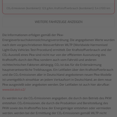
CO₂-Emissionen (kombiniert): 123 g/km, Kraftstoffverbrauch (kombiniert): 5,4 l/100 km
WEITERE FAHRZEUGE ANZEIGEN
Die Informationen erfolgen gemäß der Pkw-
Energieverbrauchskennzeichnungsverordnung. Die angegebenen Werte wurden
nach dem vorgeschriebenen Messverfahren WLTP (Worldwide Harmonised
Light-Duty Vehicles Test Procedure) ermittelt. Der Kraftstoffverbrauch und der
CO₂-Ausstoß eines Pkw sind nicht nur von der effizienten Ausnutzung des
Kraftstoffs durch den Pkw, sondern auch vom Fahrstil und anderen
nichttechnischen Faktoren abhängig. CO₂ ist das für die Erderwärmung
hauptverantwortliche Treibhausgas. Ein Leitfaden über den Kraftstoffverbrauch
und die CO₂-Emissionen aller in Deutschland angebotenen neuen Pkw-Modelle
ist unentgeltlich einsehbar an jedem Verkaufsort in Deutschland, an dem neue
Pkw ausgestellt oder angeboten werden. Der Leitfaden ist auch hier abrufbar:
www.dat.de/co2/
Es werden nur die CO₂-Emissionen angegeben, die durch den Betrieb des PKW
entstehen. CO₂-Emissionen, die durch die Produktion und Bereitstellung des
PKW sowie des Kraftstoffes bzw. der Energieträger entstehen oder vermieden
werden, werden bei der Ermittlung der CO₂-Emissionen gemäß WLTP nicht