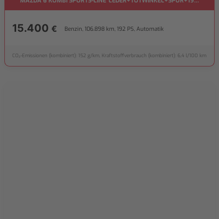
MAZDA 6 KOMBI SPORTS-LINE*LEDER+TOTWINKEL+SPUR+19"LMF*
15.400
€
Benzin, 106.898 km, 192 PS, Automatik
CO₂-Emissionen (kombiniert): 152 g/km, Kraftstoffverbrauch (kombiniert): 6,4 l/100 km