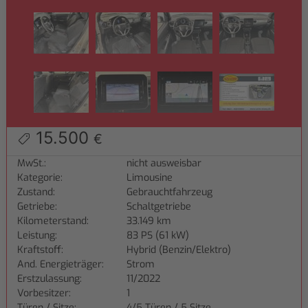
15.500
€
MwSt.:
nicht ausweisbar
Kategorie:
Limousine
Zustand:
Gebrauchtfahrzeug
Getriebe:
Schaltgetriebe
Kilometerstand:
33.149 km
Leistung:
83 PS (61 kW)
Kraftstoff:
Hybrid (Benzin/Elektro)
And. Energieträger:
Strom
Erstzulassung:
11/2022
Vorbesitzer:
1
Türen / Sitze:
4/5 Türen / 5 Sitze