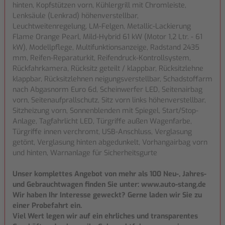
hinten, Kopfstützen vorn, Kühlergrill mit Chromleiste,
Lenksäule (Lenkrad) höhenverstellbar,
Leuchtweitenregelung, LM-Felgen, Metallic-Lackierung
Flame Orange Pearl, Mild-Hybrid 61 kW (Motor 1,2 Ltr. - 61
kW), Modellpflege, Multifunktionsanzeige, Radstand 2435
mm, Reifen-Reparaturkit, Reifendruck-Kontrollsystem,
Rückfahrkamera, Rücksitz geteilt / klappbar, Rücksitzlehne
klappbar, Rücksitzlehnen neigungsverstellbar, Schadstoffarm
nach Abgasnorm Euro 6d, Scheinwerfer LED, Seitenairbag
vorn, Seitenaufprallschutz, Sitz vorn links höhenverstellbar,
Sitzheizung vorn, Sonnenblenden mit Spiegel, Start/Stop-
Anlage, Tagfahrlicht LED, Türgriffe außen Wagenfarbe,
Türgriffe innen verchromt, USB-Anschluss, Verglasung
getönt, Verglasung hinten abgedunkelt, Vorhangairbag vorn
und hinten, Warnanlage für Sicherheitsgurte
Unser komplettes Angebot von mehr als 100 Neu-, Jahres-
und Gebrauchtwagen finden Sie unter: www.auto-stang.de
Wir haben Ihr Interesse geweckt? Gerne laden wir Sie zu
einer Probefahrt ein.
Viel Wert legen wir auf ein ehrliches und transparentes