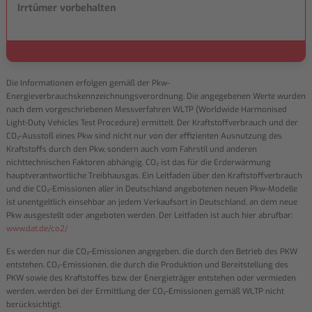
Irrtümer vorbehalten
Die Informationen erfolgen gemäß der Pkw-
Energieverbrauchskennzeichnungsverordnung. Die angegebenen Werte wurden
nach dem vorgeschriebenen Messverfahren WLTP (Worldwide Harmonised
Light-Duty Vehicles Test Procedure) ermittelt. Der Kraftstoffverbrauch und der
CO₂-Ausstoß eines Pkw sind nicht nur von der effizienten Ausnutzung des
Kraftstoffs durch den Pkw, sondern auch vom Fahrstil und anderen
nichttechnischen Faktoren abhängig. CO₂ ist das für die Erderwärmung
hauptverantwortliche Treibhausgas. Ein Leitfaden über den Kraftstoffverbrauch
und die CO₂-Emissionen aller in Deutschland angebotenen neuen Pkw-Modelle
ist unentgeltlich einsehbar an jedem Verkaufsort in Deutschland, an dem neue
Pkw ausgestellt oder angeboten werden. Der Leitfaden ist auch hier abrufbar:
www.dat.de/co2/
Es werden nur die CO₂-Emissionen angegeben, die durch den Betrieb des PKW
entstehen. CO₂-Emissionen, die durch die Produktion und Bereitstellung des
PKW sowie des Kraftstoffes bzw. der Energieträger entstehen oder vermieden
werden, werden bei der Ermittlung der CO₂-Emissionen gemäß WLTP nicht
berücksichtigt.