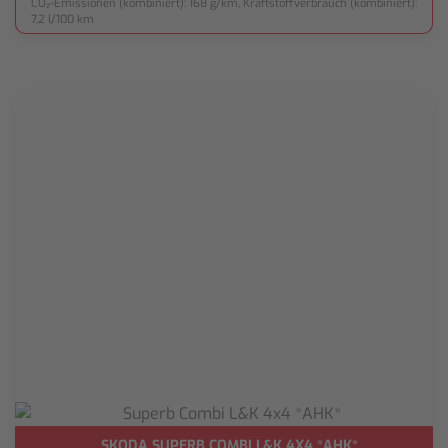
CO₂-Emissionen (kombiniert): 168 g/km, Kraftstoffverbrauch (kombiniert):
7,2 l/100 km
SKODA SUPERB COMBI L&K 4X4 *AHK*