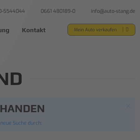
0-5544044
0661 480189-0
info@auto-stang.de
ung
Kontakt
Mein Auto verkaufen
ND
ORHANDEN
 neue Suche durch: