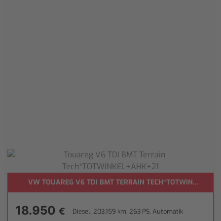
ER*
VW TOUAREG V6 TDI BMT TERRAIN TECH*TOTWINKEL+AH
18.950
€
Diesel, 203.159 km, 263 PS, Automatik