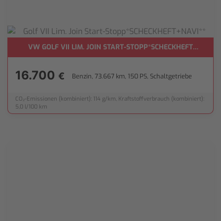
VW GOLF VII LIM. JOIN START-STOPP*SCHECKHEFT+NAVI**
M+PANORAMA+SPUR*
16.700
€
Benzin, 73.667 km, 150 PS, Schaltgetriebe
CO₂-Emissionen (kombiniert): 114 g/km, Kraftstoffverbrauch (kombiniert):
5,0 l/100 km