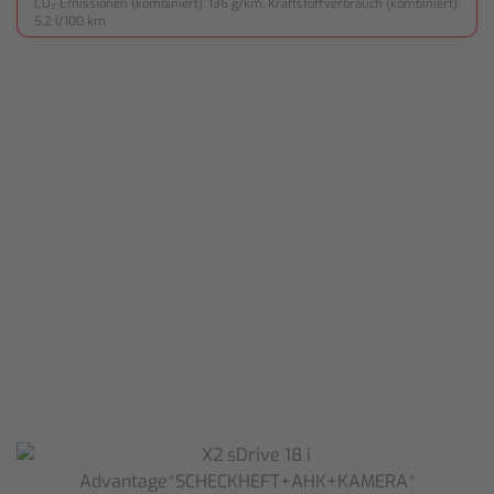
CO₂-Emissionen (kombiniert): 136 g/km, Kraftstoffverbrauch (kombiniert):
5,2 l/100 km