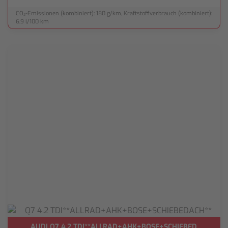
CO₂-Emissionen (kombiniert): 180 g/km, Kraftstoffverbrauch (kombiniert):
6,9 l/100 km
AUDI Q7 4.2 TDI**ALLRAD+AHK+BOSE+SCHIEBEDACH**