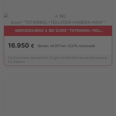
MERCEDES-BENZ A 180 SCORE**TOTWINKEL+TEILLEDER+
16.950
€
Benzin, 45.977 km, 123 PS, Automatik
CO₂-Emissionen (kombiniert): 121 g/km, Kraftstoffverbrauch (kombiniert):
5,2 l/100 km