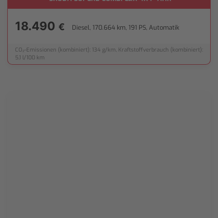
MERA*
18.490
€
Diesel, 170.664 km, 191 PS, Automatik
CO₂-Emissionen (kombiniert): 134 g/km, Kraftstoffverbrauch (kombiniert):
5,1 l/100 km