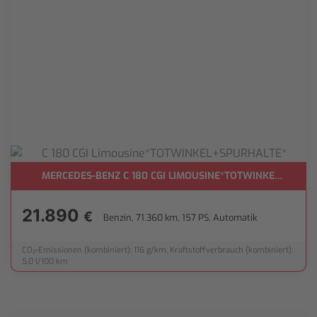
H**
MERCEDES-BENZ C 180 CGI LIMOUSINE*TOTWINKEL+SPUR
21.890
€
Benzin, 71.360 km, 157 PS, Automatik
CO₂-Emissionen (kombiniert): 116 g/km, Kraftstoffverbrauch (kombiniert):
5,0 l/100 km