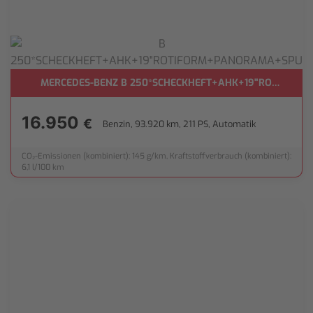
KAMERA+NAVI**
MERCEDES-BENZ B 250*SCHECKHEFT+AHK+19"ROTIFOR
16.950
€
Benzin, 93.920 km, 211 PS, Automatik
CO₂-Emissionen (kombiniert): 145 g/km, Kraftstoffverbrauch (kombiniert):
6,1 l/100 km