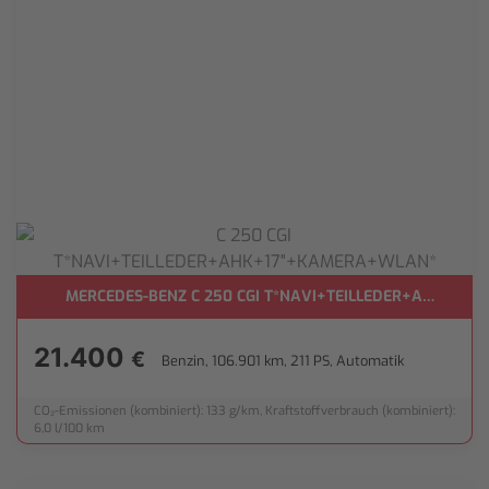
HALTE*
MERCEDES-BENZ C 250 CGI T*NAVI+TEILLEDER+AHK+17
21.400
€
Benzin, 106.901 km, 211 PS, Automatik
CO₂-Emissionen (kombiniert): 133 g/km, Kraftstoffverbrauch (kombiniert):
6,0 l/100 km