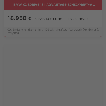
BMW X2 SDRIVE 18 I ADVANTAGE*SCHECKHEFT+AHK+KA
18.950
€
Benzin, 100.000 km, 141 PS, Automatik
CO₂-Emissionen (kombiniert): 129 g/km, Kraftstoffverbrauch (kombiniert):
5,7 l/100 km