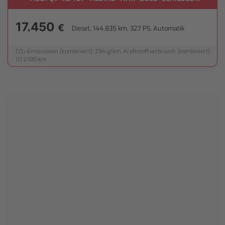
17.450
€
Diesel, 144.835 km, 327 PS, Automatik
CO₂-Emissionen (kombiniert): 294 g/km, Kraftstoffverbrauch (kombiniert):
11,1 l/100 km