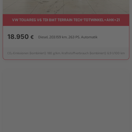
VW TOUAREG V6 TDI BMT TERRAIN TECH*TOTWINKEL+AHK+21
18.950
€
Diesel, 203.159 km, 263 PS, Automatik
CO₂-Emissionen (kombiniert): 180 g/km, Kraftstoffverbrauch (kombiniert): 6,9 l/100 km