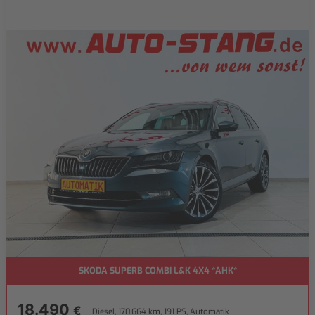
SKODA SUPERB COMBI L&K 4X4 *AHK*
18.490
€
Diesel, 170.664 km, 191 PS, Automatik