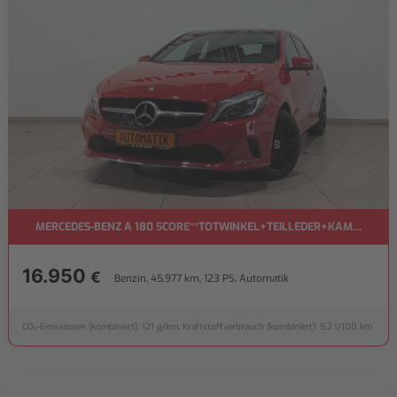
MERCEDES-BENZ A 180 SCORE**TOTWINKEL+TEILLEDER+KAMERA+NA
16.950
€
Benzin, 45.977 km, 123 PS, Automatik
CO₂-Emissionen (kombiniert): 121 g/km, Kraftstoffverbrauch (kombiniert): 5,2 l/100 km