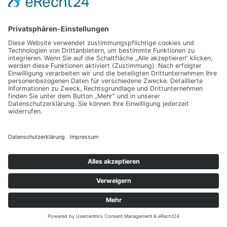
KIA SPORTAGE GT-LINE 4WD*SCHECKHEFT+TOTWINKEL+SR/WR*
16.400
€
Benzin, 121.486 km, 177 PS, Automatik
CO₂-Emissionen (kombiniert): 175 g/km, Kraftstoffverbrauch (kombiniert): 7,5 l/100 km