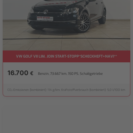
VW GOLF VII LIM. JOIN START-STOPP*SCHECKHEFT+NAVI**
16.700
€
Benzin, 73.667 km, 150 PS, Schaltgetriebe
CO₂-Emissionen (kombiniert): 114 g/km, Kraftstoffverbrauch (kombiniert): 5,0 l/100 km