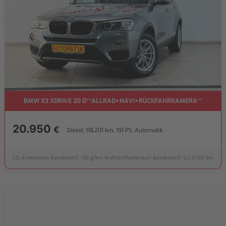
BMW X3 XDRIVE 20 D**ALLRAD+NAVI+RÜCKFAHRKAMERA**
20.950
€
Diesel, 118.201 km, 191 PS, Automatik
CO₂-Emissionen (kombiniert): 136 g/km, Kraftstoffverbrauch (kombiniert): 5,2 l/100 km