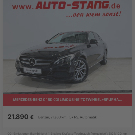
MERCEDES-BENZ C 180 CGI LIMOUSINE*TOTWINKEL+SPURHALTE*
21.890
€
Benzin, 71.360 km, 157 PS, Automatik
CO₂-Emissionen (kombiniert): 116 g/km, Kraftstoffverbrauch (kombiniert): 5,0 l/100 km