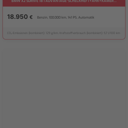
BMW X2 SDRIVE 18 I ADVANTAGE*SCHECKHEFT+AHK+KAMERA*
18.950
€
Benzin, 100.000 km, 141 PS, Automatik
CO₂-Emissionen (kombiniert): 129 g/km, Kraftstoffverbrauch (kombiniert): 5,7 l/100 km