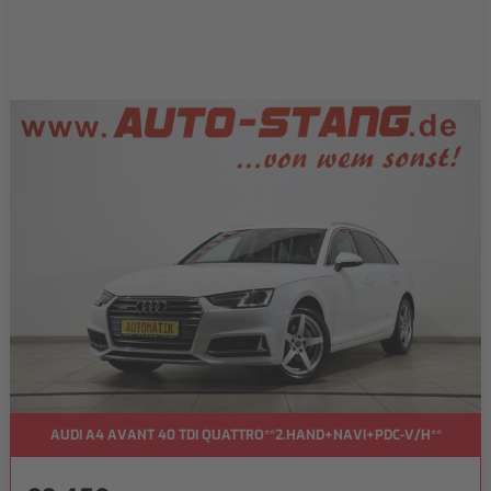
AUDI A4 AVANT 40 TDI QUATTRO**2.HAND+NAVI+PDC-V/H**