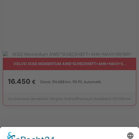
VOLVO XC60 MOMENTUM AWD*SCHECKHEFT+AHK+NAVI+SR/WR*
16.450
€
Diesel, 194.688 km, 191 PS, Automatik
CO₂-Emissionen (kombiniert): 149 g/km, Kraftstoffverbrauch (kombiniert): 5,7 l/100 km