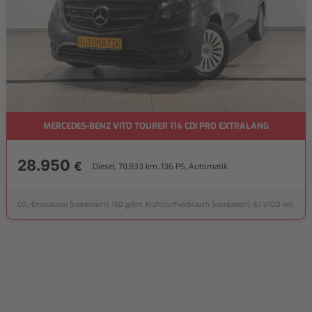
MERCEDES-BENZ VITO TOURER 114 CDI PRO EXTRALANG
28.950
€
Diesel, 78.833 km, 136 PS, Automatik
CO₂-Emissionen (kombiniert): 160 g/km, Kraftstoffverbrauch (kombiniert): 6,1 l/100 km