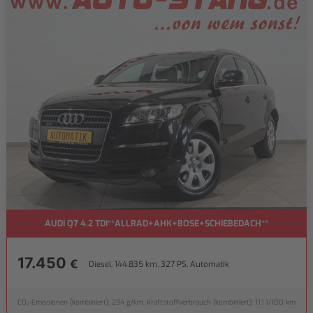
AUDI Q7 4.2 TDI**ALLRAD+AHK+BOSE+SCHIEBEDACH**
17.450
€
Diesel, 144.835 km, 327 PS, Automatik
CO₂-Emissionen (kombiniert): 294 g/km, Kraftstoffverbrauch (kombiniert): 11,1 l/100 km