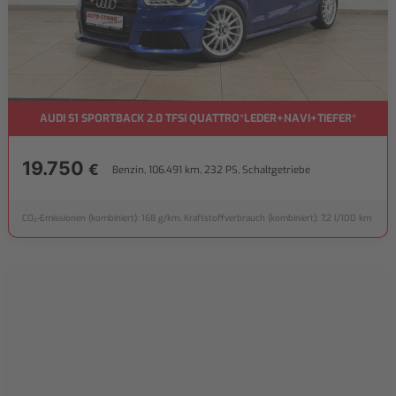
AUDI S1 SPORTBACK 2.0 TFSI QUATTRO*LEDER+NAVI+TIEFER*
19.750
€
Benzin, 106.491 km, 232 PS, Schaltgetriebe
CO₂-Emissionen (kombiniert): 168 g/km, Kraftstoffverbrauch (kombiniert): 7,2 l/100 km