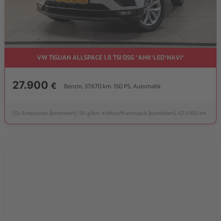
VW TIGUAN ALLSPACE 1.5 TSI DSG *AHK*LED*NAVI*
27.900
€
Benzin, 37.670 km, 150 PS, Automatik
CO₂-Emissionen (kombiniert): 131 g/km, Kraftstoffverbrauch (kombiniert): 5,7 l/100 km