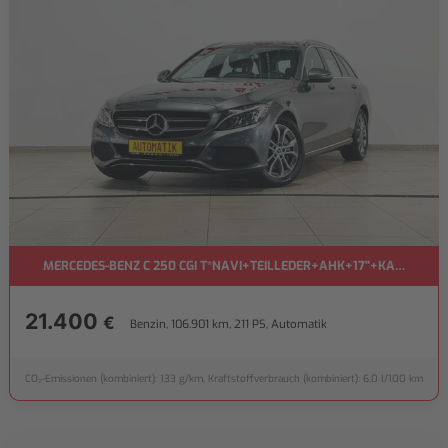
MERCEDES-BENZ C 250 CGI T*NAVI+TEILLEDER+AHK+17"+KAMERA+
21.400
€
Benzin, 106.901 km, 211 PS, Automatik
CO₂-Emissionen (kombiniert): 133 g/km, Kraftstoffverbrauch (kombiniert): 6,0 l/100 km