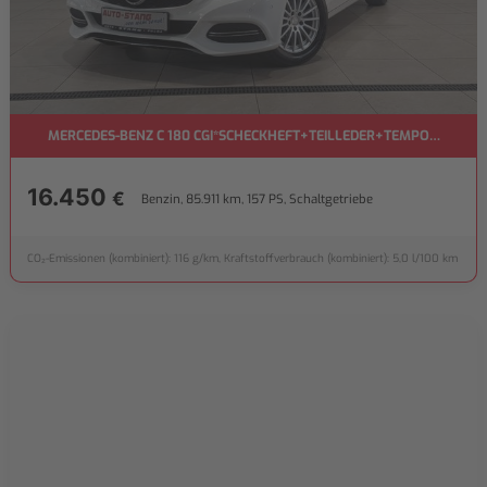
MERCEDES-BENZ C 180 CGI*SCHECKHEFT+TEILLEDER+TEMPOMAT+LE
16.450
€
Benzin, 85.911 km, 157 PS, Schaltgetriebe
CO₂-Emissionen (kombiniert): 116 g/km, Kraftstoffverbrauch (kombiniert): 5,0 l/100 km