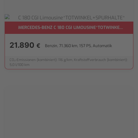
H**
MERCEDES-BENZ C 180 CGI LIMOUSINE*TOTWINKEL+SPUR
21.890
€
Benzin, 71.360 km, 157 PS, Automatik
CO₂-Emissionen (kombiniert): 116 g/km, Kraftstoffverbrauch (kombiniert):
5,0 l/100 km