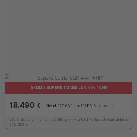
SKODA SUPERB COMBI L&K 4X4 *AHK*
MERA*
18.490
€
Diesel, 170.664 km, 191 PS, Automatik
CO₂-Emissionen (kombiniert): 134 g/km, Kraftstoffverbrauch (kombiniert):
5,1 l/100 km