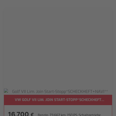
VW GOLF VII LIM. JOIN START-STOPP*SCHECKHEFT+NAVI**
KAMERA+NAVI**
16.700
€
Benzin, 73.667 km, 150 PS, Schaltgetriebe