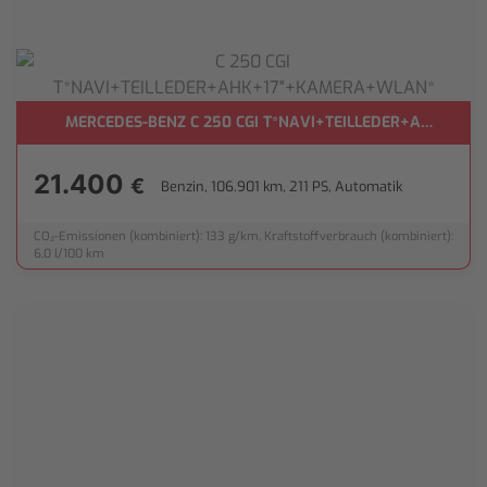
HALTE*
MERCEDES-BENZ C 250 CGI T*NAVI+TEILLEDER+AHK+17
21.400
€
Benzin, 106.901 km, 211 PS, Automatik
CO₂-Emissionen (kombiniert): 133 g/km, Kraftstoffverbrauch (kombiniert):
6,0 l/100 km