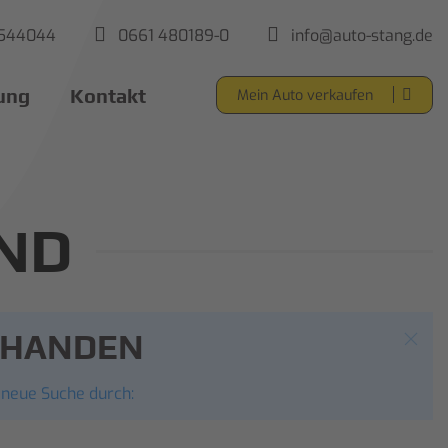
5544044
0661 480189-0
info@auto-stang.de
ung
Kontakt
Mein Auto verkaufen
ND
ORHANDEN
 neue Suche durch: