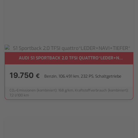
**
AUDI S1 SPORTBACK 2.0 TFSI QUATTRO*LEDER+NAVI+TIEF
19.750
€
Benzin, 106.491 km, 232 PS, Schaltgetriebe
CO₂-Emissionen (kombiniert): 168 g/km, Kraftstoffverbrauch (kombiniert):
7,2 l/100 km