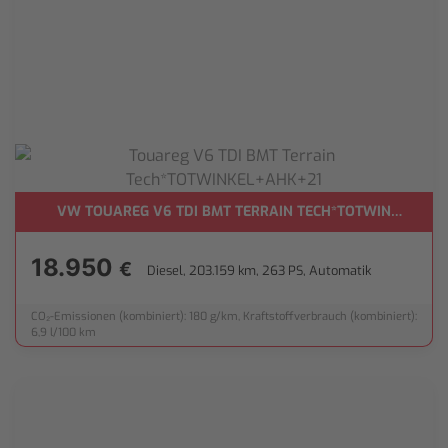
ER*
VW TOUAREG V6 TDI BMT TERRAIN TECH*TOTWINKEL+AH
18.950
€
Diesel, 203.159 km, 263 PS, Automatik
CO₂-Emissionen (kombiniert): 180 g/km, Kraftstoffverbrauch (kombiniert):
6,9 l/100 km