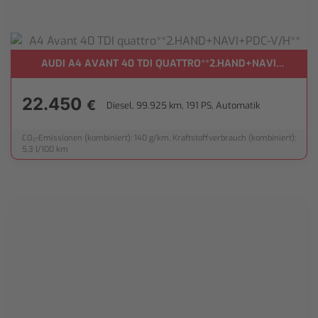
AUDI A4 AVANT 40 TDI QUATTRO**2.HAND+NAVI+PDC-V/
22.450
€
Diesel, 99.925 km, 191 PS, Automatik
CO₂-Emissionen (kombiniert): 140 g/km, Kraftstoffverbrauch (kombiniert):
5,3 l/100 km