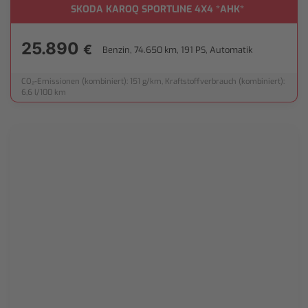
SKODA KAROQ SPORTLINE 4X4 *AHK*
25.890
€
Benzin, 74.650 km, 191 PS, Automatik
CO₂-Emissionen (kombiniert): 151 g/km, Kraftstoffverbrauch (kombiniert):
6,6 l/100 km