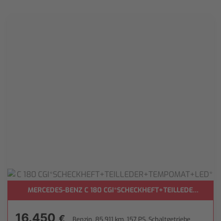
MERCEDES-BENZ C 180 CGI*SCHECKHEFT+TEILLEDER+TEM
16.450
€
Benzin, 85.911 km, 157 PS, Schaltgetriebe