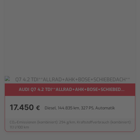
AUDI Q7 4.2 TDI**ALLRAD+AHK+BOSE+SCHIEBEDACH**
17.450
€
Diesel, 144.835 km, 327 PS, Automatik
CO₂-Emissionen (kombiniert): 294 g/km, Kraftstoffverbrauch (kombiniert):
11,1 l/100 km