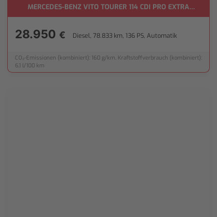
MERCEDES-BENZ VITO TOURER 114 CDI PRO EXTRALANG
28.950
€
Diesel, 78.833 km, 136 PS, Automatik
CO₂-Emissionen (kombiniert): 160 g/km, Kraftstoffverbrauch (kombiniert):
6,1 l/100 km