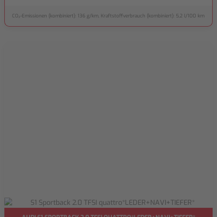
CO₂-Emissionen (kombiniert): 136 g/km, Kraftstoffverbrauch (kombiniert): 5,2 l/100 km