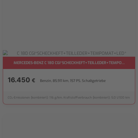
MERCEDES-BENZ C 180 CGI*SCHECKHEFT+TEILLEDER+TEMPOMAT+LE
16.450
€
Benzin, 85.911 km, 157 PS, Schaltgetriebe
CO₂-Emissionen (kombiniert): 116 g/km, Kraftstoffverbrauch (kombiniert): 5,0 l/100 km