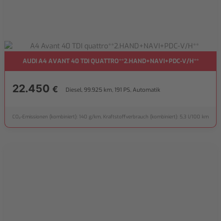
AUDI A4 AVANT 40 TDI QUATTRO**2.HAND+NAVI+PDC-V/H**
22.450
€
Diesel, 99.925 km, 191 PS, Automatik
CO₂-Emissionen (kombiniert): 140 g/km, Kraftstoffverbrauch (kombiniert): 5,3 l/100 km