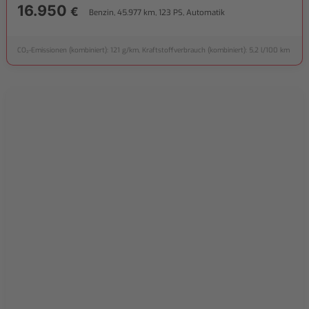
16.950
€
Benzin, 45.977 km, 123 PS, Automatik
CO₂-Emissionen (kombiniert): 121 g/km, Kraftstoffverbrauch (kombiniert): 5,2 l/100 km