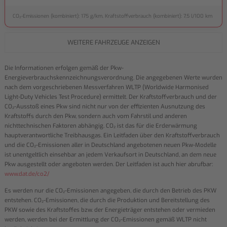
CO₂-Emissionen (kombiniert): 175 g/km, Kraftstoffverbrauch (kombiniert): 7,5 l/100 km
WEITERE FAHRZEUGE ANZEIGEN
Die Informationen erfolgen gemäß der Pkw-
Energieverbrauchskennzeichnungsverordnung. Die angegebenen Werte wurden
nach dem vorgeschriebenen Messverfahren WLTP (Worldwide Harmonised
Light-Duty Vehicles Test Procedure) ermittelt. Der Kraftstoffverbrauch und der
CO₂-Ausstoß eines Pkw sind nicht nur von der effizienten Ausnutzung des
Kraftstoffs durch den Pkw, sondern auch vom Fahrstil und anderen
nichttechnischen Faktoren abhängig. CO₂ ist das für die Erderwärmung
hauptverantwortliche Treibhausgas. Ein Leitfaden über den Kraftstoffverbrauch
und die CO₂-Emissionen aller in Deutschland angebotenen neuen Pkw-Modelle
ist unentgeltlich einsehbar an jedem Verkaufsort in Deutschland, an dem neue
Pkw ausgestellt oder angeboten werden. Der Leitfaden ist auch hier abrufbar:
www.dat.de/co2/
Es werden nur die CO₂-Emissionen angegeben, die durch den Betrieb des PKW
entstehen. CO₂-Emissionen, die durch die Produktion und Bereitstellung des
PKW sowie des Kraftstoffes bzw. der Energieträger entstehen oder vermieden
werden, werden bei der Ermittlung der CO₂-Emissionen gemäß WLTP nicht