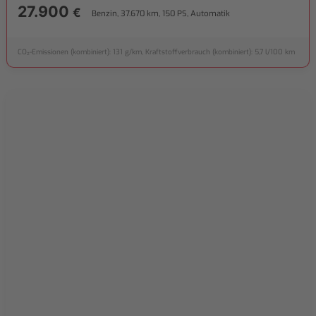
27.900
€
Benzin, 37.670 km, 150 PS, Automatik
CO₂-Emissionen (kombiniert): 131 g/km, Kraftstoffverbrauch (kombiniert): 5,7 l/100 km