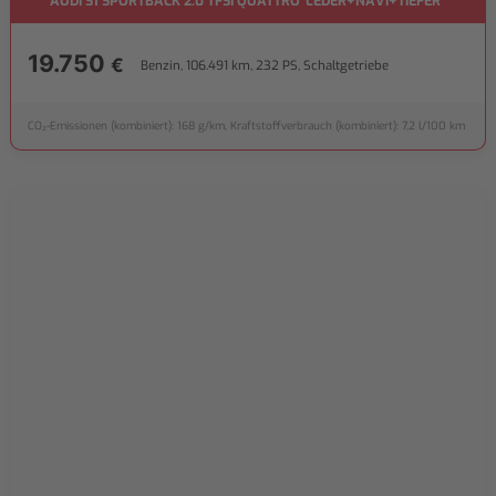
AUDI S1 SPORTBACK 2.0 TFSI QUATTRO*LEDER+NAVI+TIEFER*
19.750
€
Benzin, 106.491 km, 232 PS, Schaltgetriebe
CO₂-Emissionen (kombiniert): 168 g/km, Kraftstoffverbrauch (kombiniert): 7,2 l/100 km