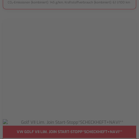
CO₂-Emissionen (kombiniert): 145 g/km, Kraftstoffverbrauch (kombiniert): 6,1 l/100 km
VW GOLF VII LIM. JOIN START-STOPP*SCHECKHEFT+NAVI**