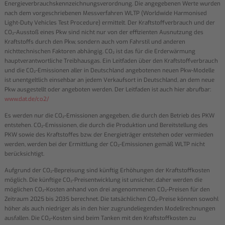
Energieverbrauchskennzeichnungsverordnung. Die angegebenen Werte wurden
nach dem vorgeschriebenen Messverfahren WLTP (Worldwide Harmonised
Light-Duty Vehicles Test Procedure) ermittelt. Der Kraftstoffverbrauch und der
CO₂-Ausstoß eines Pkw sind nicht nur von der effizienten Ausnutzung des
Kraftstoffs durch den Pkw, sondern auch vom Fahrstil und anderen
nichttechnischen Faktoren abhängig. CO₂ ist das für die Erderwärmung
hauptverantwortliche Treibhausgas. Ein Leitfaden über den Kraftstoffverbrauch
und die CO₂-Emissionen aller in Deutschland angebotenen neuen Pkw-Modelle
ist unentgeltlich einsehbar an jedem Verkaufsort in Deutschland, an dem neue
Pkw ausgestellt oder angeboten werden. Der Leitfaden ist auch hier abrufbar:
www.dat.de/co2/
Es werden nur die CO₂-Emissionen angegeben, die durch den Betrieb des PKW
entstehen. CO₂-Emissionen, die durch die Produktion und Bereitstellung des
PKW sowie des Kraftstoffes bzw. der Energieträger entstehen oder vermieden
werden, werden bei der Ermittlung der CO₂-Emissionen gemäß WLTP nicht
berücksichtigt.
Aufgrund der CO₂-Bepreisung sind künftig Erhöhungen der Kraftstoffkosten
möglich. Die künftige CO₂-Preisentwicklung ist unsicher, daher werden die
möglichen CO₂-Kosten anhand von drei angenommenen CO₂-Preisen für den
Zeitraum 2025 bis 2035 berechnet. Die tatsächlichen CO₂-Preise können sowohl
höher als auch niedriger als in den hier zugrundeliegenden Modellrechnungen
ausfallen. Die CO₂-Kosten sind beim Tanken mit den Kraftstoffkosten zu