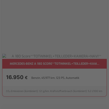
MERCEDES-BENZ A 180 SCORE**TOTWINKEL+TEILLEDER+KAMERA+NA
16.950
€
Benzin, 45.977 km, 123 PS, Automatik
CO₂-Emissionen (kombiniert): 121 g/km, Kraftstoffverbrauch (kombiniert): 5,2 l/100 km