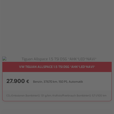
VW TIGUAN ALLSPACE 1.5 TSI DSG *AHK*LED*NAVI*
27.900
€
Benzin, 37.670 km, 150 PS, Automatik
CO₂-Emissionen (kombiniert): 131 g/km, Kraftstoffverbrauch (kombiniert): 5,7 l/100 km