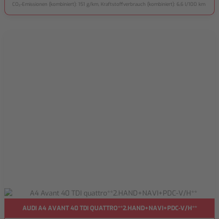
CO₂-Emissionen (kombiniert): 151 g/km, Kraftstoffverbrauch (kombiniert): 6,6 l/100 km
AUDI A4 AVANT 40 TDI QUATTRO**2.HAND+NAVI+PDC-V/H**