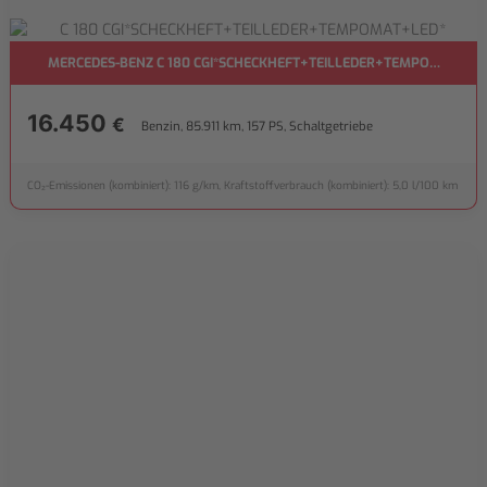
MERCEDES-BENZ C 180 CGI*SCHECKHEFT+TEILLEDER+TEMPOMAT+LE
16.450
€
Benzin, 85.911 km, 157 PS, Schaltgetriebe
CO₂-Emissionen (kombiniert): 116 g/km, Kraftstoffverbrauch (kombiniert): 5,0 l/100 km