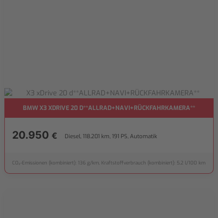
BMW X3 XDRIVE 20 D**ALLRAD+NAVI+RÜCKFAHRKAMERA**
20.950
€
Diesel, 118.201 km, 191 PS, Automatik
CO₂-Emissionen (kombiniert): 136 g/km, Kraftstoffverbrauch (kombiniert): 5,2 l/100 km