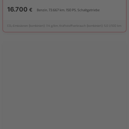
16.700
€
Benzin, 73.667 km, 150 PS, Schaltgetriebe
CO₂-Emissionen (kombiniert): 114 g/km, Kraftstoffverbrauch (kombiniert): 5,0 l/100 km