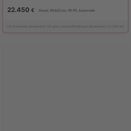
22.450
€
Diesel, 99.925 km, 191 PS, Automatik
CO₂-Emissionen (kombiniert): 140 g/km, Kraftstoffverbrauch (kombiniert): 5,3 l/100 km