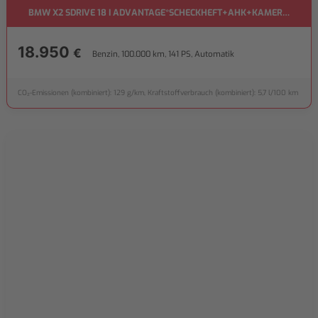
BMW X2 SDRIVE 18 I ADVANTAGE*SCHECKHEFT+AHK+KAMERA*
18.950
€
Benzin, 100.000 km, 141 PS, Automatik
CO₂-Emissionen (kombiniert): 129 g/km, Kraftstoffverbrauch (kombiniert): 5,7 l/100 km