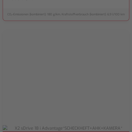
CO₂-Emissionen (kombiniert): 180 g/km, Kraftstoffverbrauch (kombiniert): 6,9 l/100 km