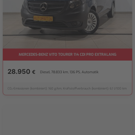
MERCEDES-BENZ VITO TOURER 114 CDI PRO EXTRALANG
28.950
€
Diesel, 78.833 km, 136 PS, Automatik
CO₂-Emissionen (kombiniert): 160 g/km, Kraftstoffverbrauch (kombiniert): 6,1 l/100 km